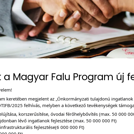
 a Magyar Falu Program új f
yelem!
m keretében megjelent az „Önkormányzati tulajdonú ingatlanok fe
ÖTIFB/2025 felhívás, melyben a következő tevékenységek támoga
lújítása, korszerűsítése, óvodai férőhelybővítés (max. 50 000 00
jdonban lévő ingatlanok fejlesztése (max. 50 000 000 Ft)
nfrastrukturális fejlesztése(6 000 000 Ft)
000 000 Ft).