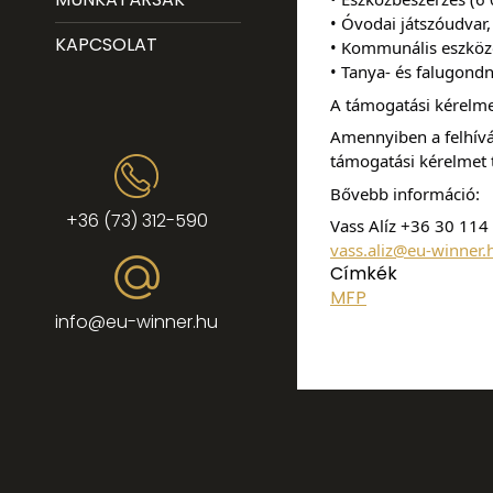
• Óvodai játszóudvar, 
KAPCSOLAT
• Kommunális eszközö
• Tanya- és falugond
A támogatási kérelmek
Amennyiben a felhívás
támogatási kérelmet 
Bővebb információ:
+36 (73) 312-590
Vass Alíz +36 30 114
vass.aliz@eu-winner.
Címkék
MFP
info@eu-winner.hu