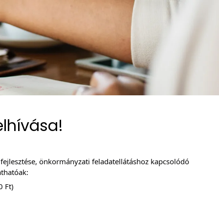
elhívása!
jlesztése, önkormányzati feladatellátáshoz kapcsolódó 
thatóak:
0 Ft)