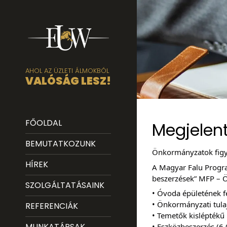
AHOL AZ ÜZLETI ÁLMOKBÓL
VALÓSÁG LESZ!
FŐOLDAL
Megjelent
BEMUTATKOZUNK
Önkormányzatok fig
HÍREK
A Magyar Falu Progra
beszerzések” MFP – 
SZOLGÁLTATÁSAINK
• Óvoda épületének fe
• Önkormányzati tula
REFERENCIÁK
• Temetők kisléptékű i
MUNKATÁRSAK
• Eszközbeszerzés (6 