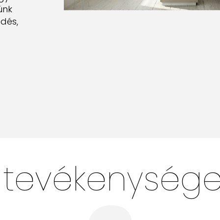
ünk
dés,
 tevékenysége