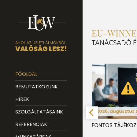
AHOL AZ ÜZLETI ÁLMOKBÓL
VALÓSÁG LESZ!
FŐOLDAL
BEMUTATKOZUNK
HÍREK
SZOLGÁLTATÁSAINK
2026. augusztus 
REFERENCIÁK
FONTOS TÁJÉKOZ
MUNKATÁRSAK