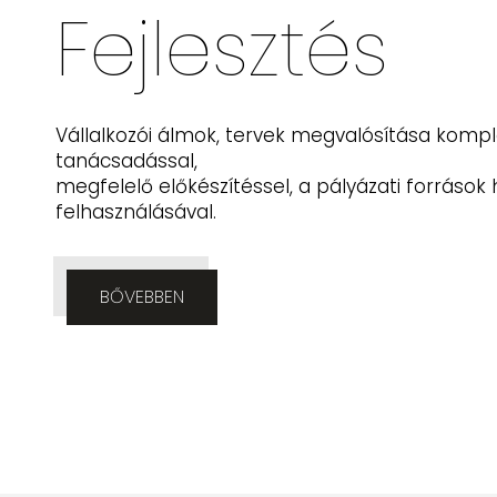
Fejlődés
Szakértő, hatékony projektmenedzsmenttel, ki
szolgáltatásokkal
megvalósuló, hosszútávon fenntartható projek
BŐVEBBEN