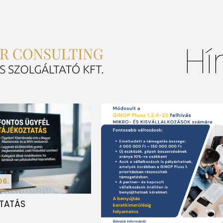
Hí
06.
TATÁS