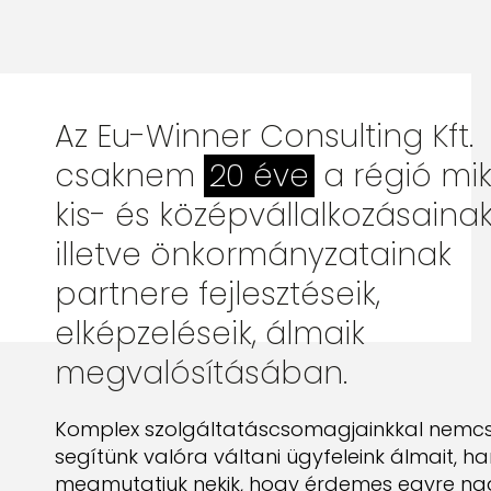
Az Eu-Winner Consulting Kft.
csaknem
20 éve
a régió mik
kis- és középvállalkozásainak
illetve önkormányzatainak
partnere fejlesztéseik,
elképzeléseik, álmaik
megvalósításában.
Komplex szolgáltatáscsomagjainkkal nemc
segítünk valóra váltani ügyfeleink álmait, 
megmutatjuk nekik, hogy érdemes egyre n