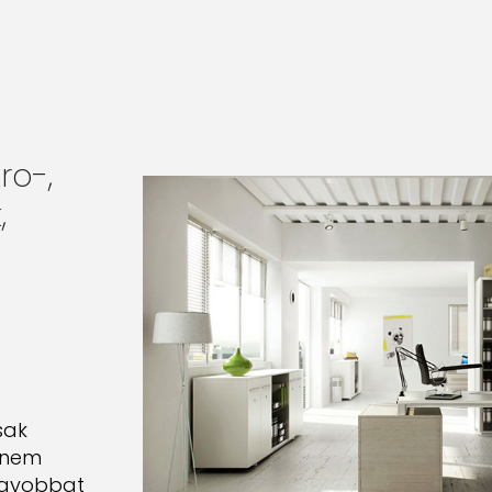
ro-,
,
sak
hanem
agyobbat