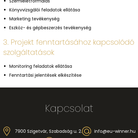
Szemléletformálás
Könyvvizsgálói feladatok ellátása
Marketing tevékenység
Eszköz- és gépbeszerzés tevékenység
3. Projekt fenntartásához kapcsolódó
szolgáltatások
Monitoring feladatok ellátása
Fenntartási jelentések elkészítése
Kapcsolat
7900 Szigetvár, Szabadság u. 2.
info@eu-winner.hu