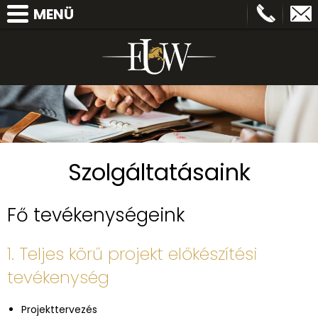
MENÜ
FŐOLDAL
BEMUTATKOZUNK
HÍREK
SZOLGÁLTATÁSAINK
REFERENCIÁK
Szolgáltatásaink
MUNKATÁRSAK
KAPCSOLAT
Fő tevékenységeink
1. Teljes körű projekt előkészítési
tevékenység
Projekttervezés