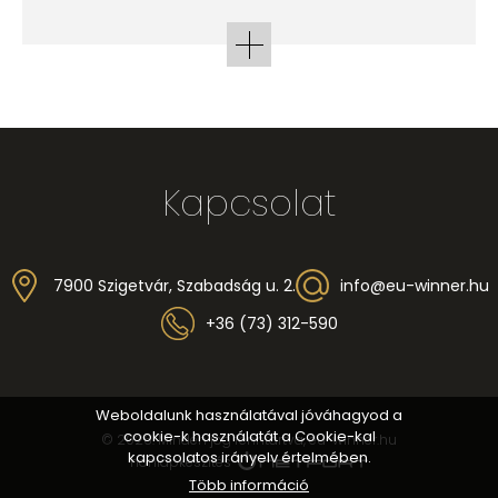
Kapcsolat
7900 Szigetvár, Szabadság u. 2.
info@eu-winner.hu
+36 (73) 312-590
Weboldalunk használatával jóváhagyod a
cookie-k használatát a Cookie-kal
© 2026. Minden jog fenntartva, eu-winner.hu
kapcsolatos irányelv értelmében.
honlapkészítés
Több információ