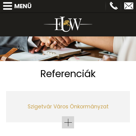
MENÜ
FŐOLDAL
BEMUTATKOZUNK
HÍREK
SZOLGÁLTATÁSAINK
REFERENCIÁK
Referenciák
MUNKATÁRSAK
KAPCSOLAT
Szigetvár Város Önkormányzat