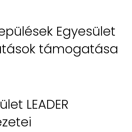
epülések Egyesület
ltatások támogatása
ület LEADER
ezetei