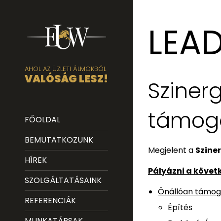
LEA
AHOL AZ ÜZLETI ÁLMOKBÓL
VALÓSÁG LESZ!
Szinerg
támog
FŐOLDAL
BEMUTATKOZUNK
Megjelent a
Szine
HÍREK
Pályázni a követ
SZOLGÁLTATÁSAINK
Önállóan támog
REFERENCIÁK
Építés
MUNKATÁRSAK