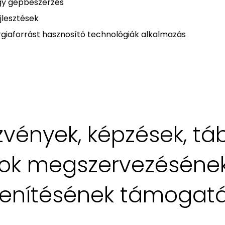
gy gépbeszerzés
jlesztések
giaforrást hasznosító technológiák alkalmazás
vények, képzések, táb
ok megszervezésének,
enítésének támogat