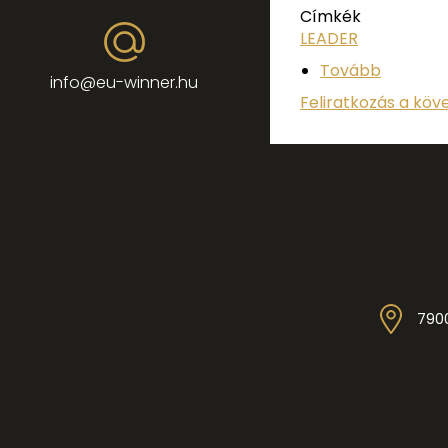
Címkék
LEADER
Tovább
info@eu-winner.hu
Feliratkozás a köv
7900