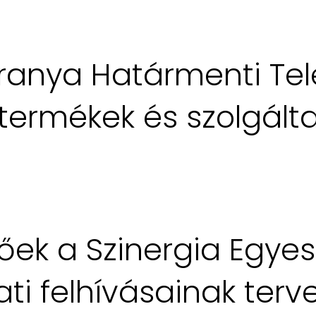
ranya Határmenti Tel
i termékek és szolgá
tőek a Szinergia Egyes
ti felhívásainak terv