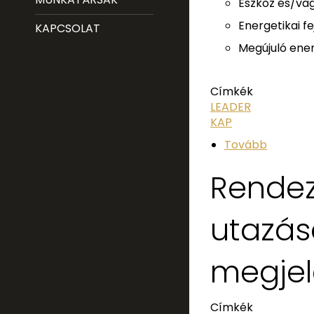
Eszköz és/va
Energetikai fe
KAPCSOLAT
Megújuló ener
Címkék
LEADER
KAP
Tovább
Rendez
utazás
megjel
Címkék