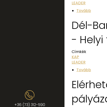
LEADER
Tovább
Dél-Ba
- Hely
Címkék
KAP
LEADER
Tovább
Elérhe
pályáza
+36 (73) 312-590