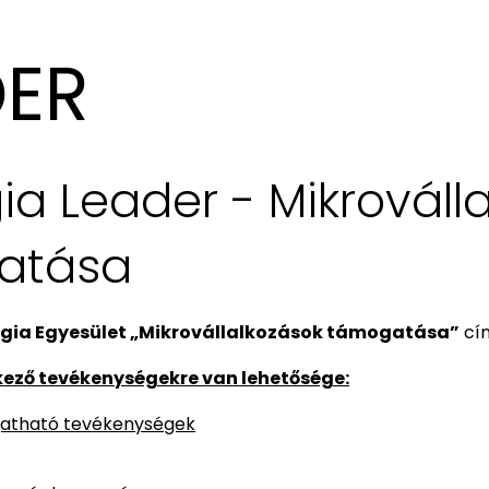
DER
ia Leader - Mikrováll
atása
rgia Egyesület „Mikrovállalkozások támogatása”
cím
kező tevékenységekre van lehetősége:
atható tevékenységek