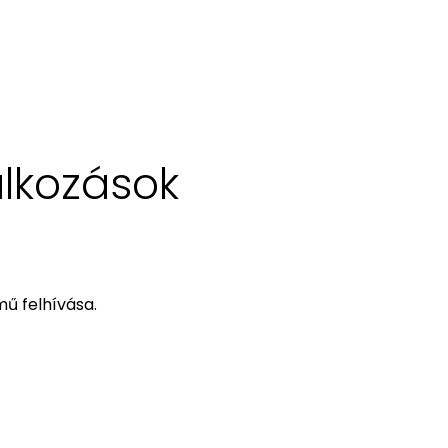
alkozások
ű felhívása.