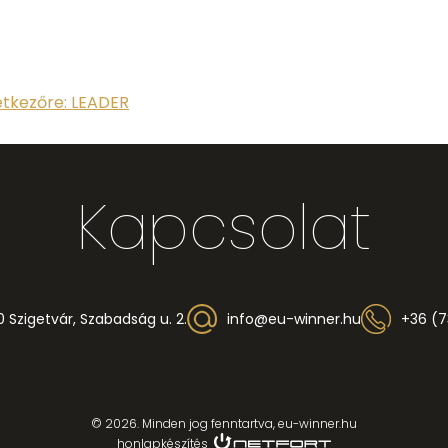
etkezőre: LEADER
Kapcsolat
 Szigetvár, Szabadság u. 2.
info@eu-winner.hu
+36 (7
© 2026. Minden jog fenntartva, eu-winner.hu
honlapkészítés